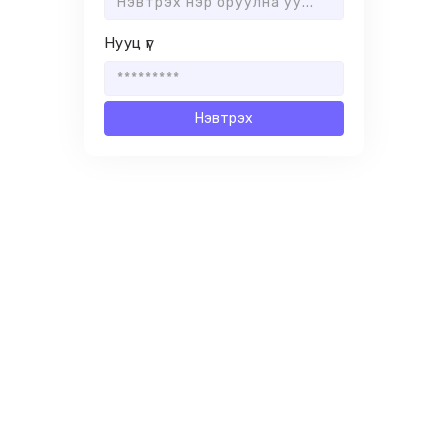
Нууц үг
Нэвтрэх